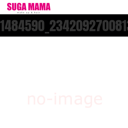
1484590_234209270081